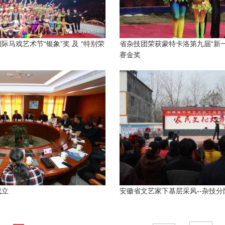
马戏艺术节“银象”奖 及 “特别荣
省杂技团荣获蒙特卡洛第九届“新
赛金奖
成立
安徽省文艺家下基层采风--杂技