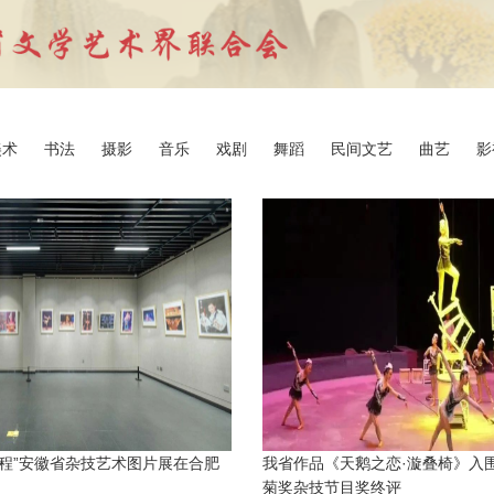
美术
书法
摄影
音乐
戏剧
舞蹈
民间文艺
曲艺
影
征程”安徽省杂技艺术图片展在合肥
我省作品《天鹅之恋·漩叠椅》入
菊奖杂技节目奖终评