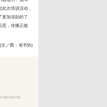
过此次培训活动，
了更加深刻的了
丑恶，传播正能
(文／图：省书协)
备07500795