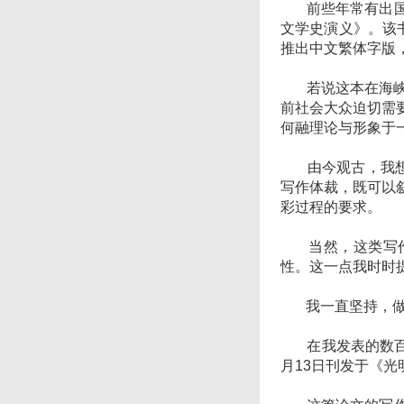
前些年常有出国的
文学史演义》。该
推出中文繁体字版
若说这本在海峡两
前社会大众迫切需
何融理论与形象于
由今观古，我想到
写作体裁，既可以
彩过程的要求。
当然，这类写作
性。这一点我时时
我一直坚持，做学
在我发表的数百篇
月13日刊发于《