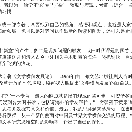
。我以为，治学不论“专”与“杂”，微观与宏观，考证与综合，
的习惯。
一部专著，总要找到自己的视角、感悟和观点，也就是大家常
拓新领域，也可以是对老问题作出新的解读和阐发，还可以是新
新意”的产生，多半是现实问题的触发，或曰时代课题的困惑
随旋律泛舟和潜入古今中外相关学术积累的海洋，爬梳剔抉，劈
两朵飞溅的浪花。
著《文学横向发展论》，1989年由上海文艺出版社列入当时
改革开放的时代呐喊，唤起我大胆提出“文学横向发展”的新命题
写一本专著，最大的麻烦就是没有现成的路可走，可资借鉴
沉浸到各大图书馆，包括请海外的学友帮忙，“上穷碧落下黄泉”
，思考并发掘其意义和价值。最后，我的思路越来越清晰，在当
另辟蹊径，从一个新的侧面对中国及世界文学横向交流的历程、
和文学研究思维空间的影响等，作出了自己的探讨。