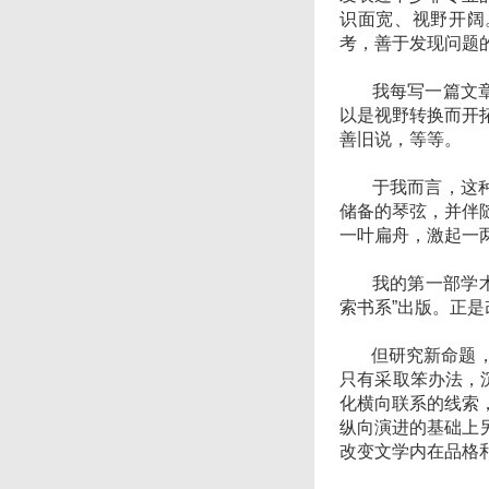
识面宽、视野开阔
考，善于发现问题
我每写一篇文章或
以是视野转换而开
善旧说，等等。
于我而言，这种“
储备的琴弦，并伴
一叶扁舟，激起一
我的第一部学术专
索书系”出版。正是
但研究新命题，撰
只有采取笨办法，
化横向联系的线索
纵向演进的基础上
改变文学内在品格