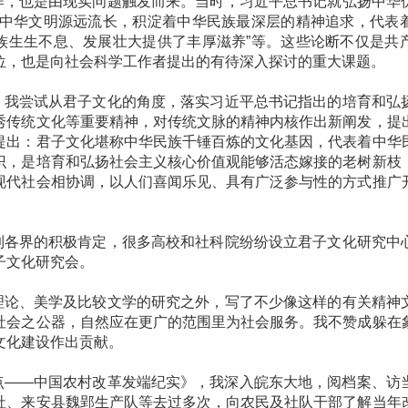
也是由现实问题触发而来。当时，习近平总书记就弘扬中华
“中华文明源远流长，积淀着中华民族最深层的精神追求，代表
族生生不息、发展壮大提供了丰厚滋养”等。这些论断不仅是共
位，也是向社会科学工作者提出的有待深入探讨的重大课题。
尝试从君子文化的角度，落实习近平总书记指出的培育和弘
秀传统文化等重要精神，对传统文脉的精神内核作出新阐发，提
提出：君子文化堪称中华民族千锤百炼的文化基因，代表着中华
识，是培育和弘扬社会主义核心价值观能够活态嫁接的老树新枝
现代社会相协调，以人们喜闻乐见、具有广泛参与性的方式推广
界的积极肯定，很多高校和社科院纷纷设立君子文化研究中
子文化研究会。
、美学及比较文学的研究之外，写了不少像这样的有关精神
社会之公器，自然应在更广的范围里为社会服务。我不赞成躲在
文化建设作出贡献。
—中国农村改革发端纪实》，我深入皖东大地，阅档案、访
社、来安县魏郢生产队等去过多次，向农民及社队干部了解当年