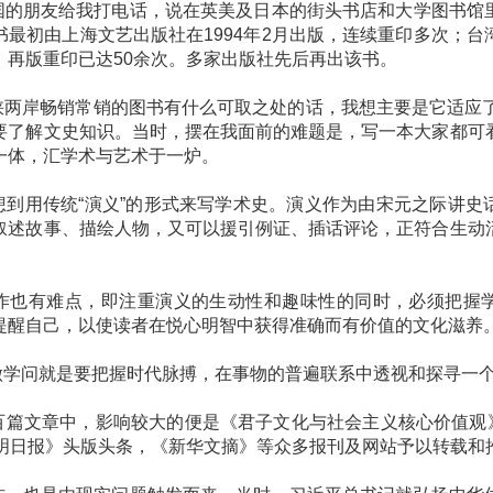
朋友给我打电话，说在英美及日本的街头书店和大学图书馆
书最初由上海文艺出版社在1994年2月出版，连续重印多次；台
，再版重印已达50余次。多家出版社先后再出该书。
岸畅销常销的图书有什么可取之处的话，我想主要是它适应了
要了解文史知识。当时，摆在我面前的难题是，写一本大家都可
一体，汇学术与艺术于一炉。
用传统“演义”的形式来写学术史。演义作为由宋元之际讲史
叙述故事、描绘人物，又可以援引例证、插话评论，正符合生动
也有难点，即注重演义的生动性和趣味性的同时，必须把握学
提醒自己，以使读者在悦心明智中获得准确而有价值的文化滋养
问就是要把握时代脉搏，在事物的普遍联系中透视和探寻一个
文章中，影响较大的便是《君子文化与社会主义核心价值观》。
光明日报》头版头条，《新华文摘》等众多报刊及网站予以转载和