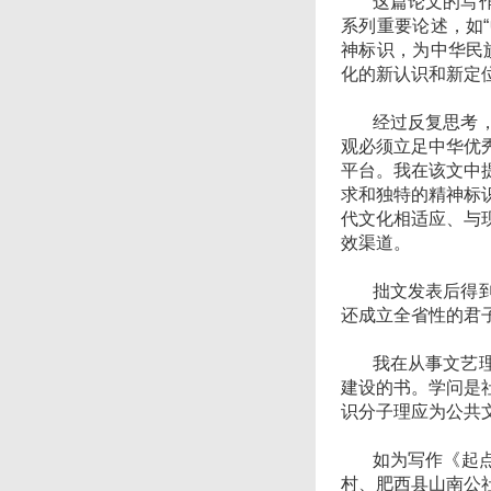
这篇论文的写作，
系列重要论述，如
神标识，为中华民
化的新认识和新定
经过反复思考，我
观必须立足中华优
平台。我在该文中
求和独特的精神标
代文化相适应、与
效渠道。
拙文发表后得到各
还成立全省性的君
我在从事文艺理论
建设的书。学问是
识分子理应为公共
如为写作《起点—
村、肥西县山南公